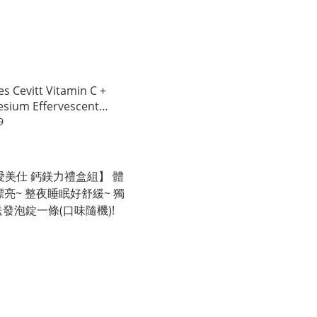
s Cevitt Vitamin C +
sium Effervescent
 (20 tab./tube)
9