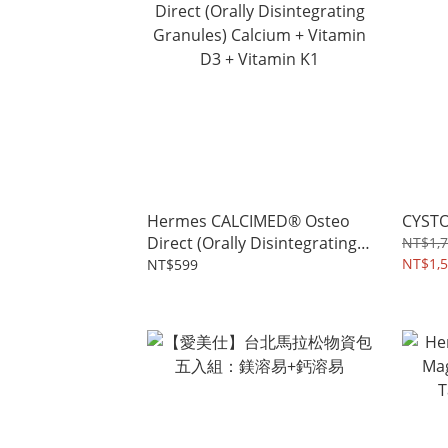
Hermes CALCIMED® Osteo
CYST
Direct (Orally Disintegrating
NT$1,
Granules) Calcium + Vitamin
NT$1,
NT$599
D3 + Vitamin K1