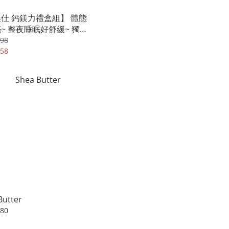
仕 鈣鎂力禮盒組】 體態
~ 整夜睡眠好舒緩~ 獨家
錠一條(口味隨機)!
498
158
Butter
580