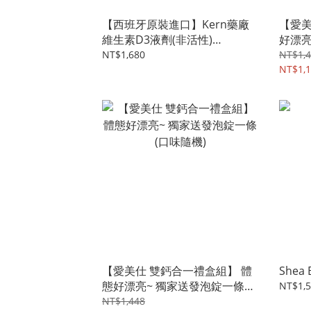
【西班牙原裝進口】Kern藥廠
【愛美
維生素D3液劑(非活性)
好漂亮
2000IU/ml, 30ml瓶裝
送發泡
NT$1,680
NT$1,
NT$1,
【愛美仕 雙鈣合一禮盒組】 體
Shea 
態好漂亮~ 獨家送發泡錠一條
NT$1,
(口味隨機)
NT$1,448