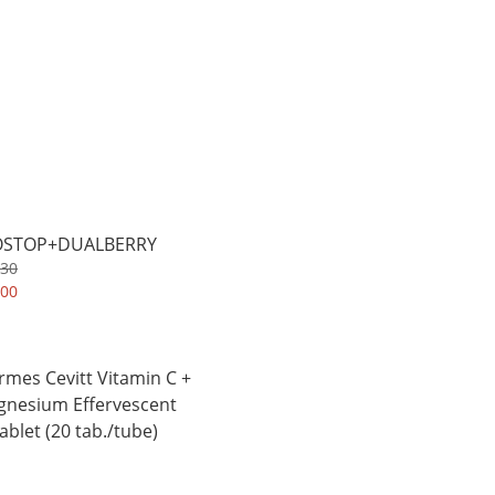
OSTOP+DUALBERRY
730
500