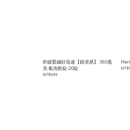
舒緩緊繃好迅速【鎂溶易】 365毫
Her
克 氣泡飲錠-20錠
NT$
NT$699