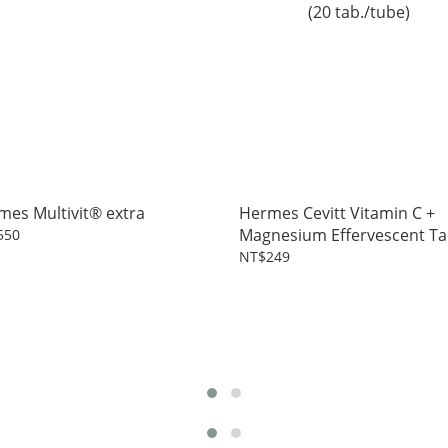
mes Multivit® extra
Hermes Cevitt Vitamin C +
Magnesium Effervescent Ta
550
(20 tab./tube)
NT$249