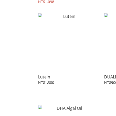
NT$1,098
Lutein
DUAL
NT$1,380
NT$90