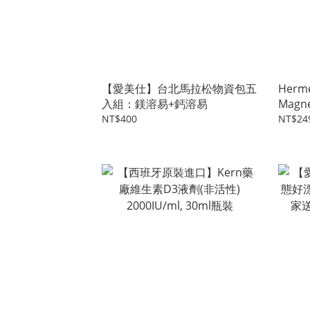
【愛美仕】台北馬拉松物資包五
Herme
入組：鎂溶易+鈣溶易
Magne
Tablet
NT$400
NT$24