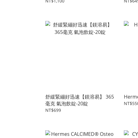
ULTRA
NT$1,100
NT$64
Granu
舒緩緊繃好迅速【鎂溶易】 365
Herme
毫克 氣泡飲錠-20錠
NT$55
NT$699