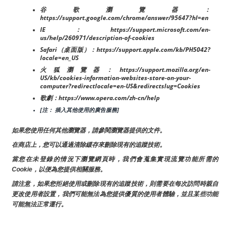
谷歌瀏覽器：
https://support.google.com/chrome/answer/95647?hl=en
IE：https://support.microsoft.com/en-
us/help/260971/description-of-cookies
Safari（桌面版）：https://support.apple.com/kb/PH5042?
locale=en_US
火狐瀏覽器：https://support.mozilla.org/en-
US/kb/cookies-information-websites-store-on-your-
computer?redirectlocale=en-US&redirectslug=Cookies
歌劇：https://www.opera.com/zh-cn/help
[注： 插入其他使用的廣告服務]
如果您使用任何其他瀏覽器，請參閱瀏覽器提供的文件。
在商店上，您可以通過清除緩存來刪除現有的追蹤技術。
當您在未登錄的情況下瀏覽網頁時，我們會蒐集實現流覽功能所需的
Cookie，以便為您提供相關服務。
請注意，如果您拒絕使用或刪除現有的追蹤技術，則需要在每次訪問時親自
更改使用者設置，我們可能無法為您提供優質的使用者體驗，並且某些功能
可能無法正常運行。