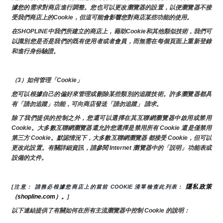
據您的需求對商店進行調整。您也可以更改瀏覽器的設置，以便瀏覽器不接
受我們商店上的Cookie，但這可能會影響您對商店某些功能的使用。
在SHOPLINE中我們所建立的商店上，藉助Cookie和其他類似技術，我們可
以識別您是否是我們的既有使用者或者會員，而無需在每個頁面上重新登錄
和進行身份驗證。
（3）如何管理「Cookie」
您可以根據自己的偏好來管理或刪除某些類別的追蹤技術。許多瀏覽器都具
有「請勿追蹤」功能，可向商店發送「請勿追蹤」 請求。
除了我們提供的控制之外，您還可以選擇在其互聯網瀏覽器中啟用或禁用
Cookie。大多數互聯網瀏覽器還允許您選擇是禁用所有 Cookie 還是僅禁用
第三方 Cookie。默認情況下，大多數互聯網瀏覽器 都接受 Cookie，但可以
更改此設置。有關詳細資訊，請參閱 Internet 瀏覽器中的「説明」功能表或
設備的文件。
隱私政策
[注意： 請務必根據您商店上的當前 COOKIE 清單檢查此列表： 
（shopline.com）。
]
以下連結提供了有關如何在所有主流瀏覽器中控制 Cookie 的說明：