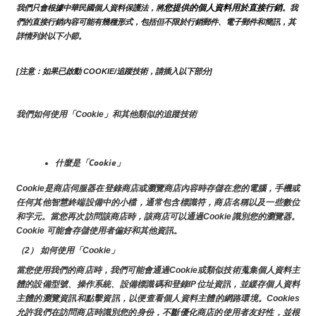
您提供的個人資料用於直接行銷
我們只會根據中華民國個人資料保護法，將
。我
們的直接行銷內容可能有幾種形式，包括但不限於行銷郵件、電子郵件和簡訊，其
詳情列於以下小節。
[注意：如果已啟動 COOKIE/追蹤技術，請插入以下部分]
我們如何使用「Cookie」和其他類似的追蹤技術
什麼是「Cookie」
Cookie是商店伺服器在登錄商店或瀏覽商店內容時存儲在您的電腦，手機或
任何其他智慧終端設備中的小檔，通常包含標識符，商店名稱以及一些數位
和字元。當您再次訪問該商店時，該商店可以通過Cookie識別您的瀏覽器。
Cookie 可能會存儲使用者偏好和其他資訊。
（2） 如何使用「Cookie」
當您使用我們的商店時，我們可能會通過Cookie或類似技術蒐集個人資料主
體的設備型號、操作系統、設備標識碼和登錄IP位址資訊，並緩存個人資料
主體的瀏覽資訊和點擊資訊，以便查看個人資料主體的網路環境。Cookies
允許我們在訪問商店時識別您的身份，不斷優化商店的使用者友好性，並根