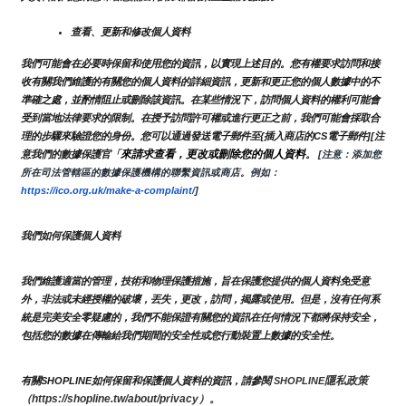
查看、更新和修改個人資料
我們可能會在必要時保留和使用您的資訊，以實現上述目的。您有權要求訪問和接
收有關我們維護的有關您的個人資料的詳細資訊，更新和更正您的個人數據中的不
準確之處，並酌情阻止或刪除該資訊。在某些情況下，訪問個人資料的權利可能會
受到當地法律要求的限制。在授予訪問許可權或進行更正之前，我們可能會採取合
理的步驟來驗證您的身份。您可以通過發送電子郵件至{插入商店的CS電子郵件][注
來請求查看，更改或刪除您的個人資料
意我們的數據保護官「
。
 [注意：添加您
所在司法管轄區的數據保護機構的聯繫資訊或商店。例如：
https://ico.org.uk/make-a-complaint/
]
我們如何保護個人資料
我們維護適當的管理，技術和物理保護措施，旨在保護您提供的個人資料免受意
外，非法或未經授權的破壞，丟失，更改，訪問，揭露或使用。但是，沒有任何系
統是完美安全零疑慮的，我們不能保證有關您的資訊在任何情況下都將保持安全，
包括您的數據在傳輸給我們期間的安全性或您行動裝置上數據的安全性。
隱私政策 
有關SHOPLINE如何保留和保護個人資料的資訊，請參閱 
SHOPLINE
（https://shopline.tw/about/privacy）。 