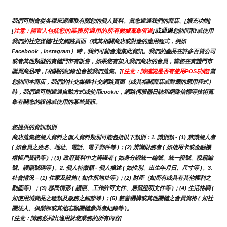
我們可能會從各種來源獲取有關您的個人資料。當您通過我們的商店、[擴充功能]
您的業務所適用的所有
或通過
[
注意：請置入包括
數據蒐集管道
]
您訪問和/或使用
我們的社交媒體/社交網路頁面（或其相關商店或對應的應用程式，例如
Facebook，Instagram）時，我們可能會蒐集此資訊。我們的產品在許多百貨公司
或者其他類型的實體門市有販售，如果您有加入我們商店的會員，當您在實體門市
購買商品時，[相關的紀錄也會被我們蒐集。]
[注意：請確認是否有使用POS功能]
當
您訪問本商店，我們的社交媒體/社交網路頁面（或其相關商店或對應的應用程式）
時，我們還可能通過自動方式或使用cookie，網路伺服器日誌和網路信標等技術蒐
集有關您的設備或使用的某些資訊。
您提供的資訊類別
商店蒐集您個人資料之個人資料類別可能包括以下類別：1. 識別類 - (1) 辨識個人者 
( 如會員之姓名、地址、電話、電子郵件等 )；(2) 辨識財務者 ( 如信用卡或金融機
構帳戶資訊等 )；(3) 政府資料中之辨識者 ( 如身分證統一編號、統一證號、稅籍編
號、護照號碼等 )。2. 個人特徵類 - 個人描述 ( 如性別、出生年月日、尺寸等 )。3.
社會情況 – (1) 住家及設施 ( 如住所地址等 )；(2) 財產（如所有或具有其他權利之
動產等）；(3) 移民情形 ( 護照、工作許可文件、居留證明文件等 )；(4) 生活格調 ( 
如使用消費品之種類及服務之細節等 )；(5) 慈善機構或其他團體之會員資格 ( 如社
團法人、俱樂部或其他志願團體參與者紀錄等 )。
[注意：請務必列出適用於您業務的所有內容]