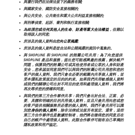
與履行我們在法律法規下的義務有關;
與國家安全、國防安全直接相關的;
與公共安全、公共衛生和重大公共利益直接相關的;
與刑事偵查、起訴、審判和執行直接相關;
為維護您
或任何其他人的生命、財產等重大合法權益
，但難以
取得該人的同意;
所涉及的個人資料由您
向公眾揭露
;
所涉及的個人資料是從合法和公開揭露的資訊中蒐集的。
與 SHOPLINE 和 SHOPLINE 的附屬公司共用：為了向您提供 
SHOPLINE 產品和服務，提出您可能感興趣的推薦，解決帳戶
問題，保護我們的附屬公司或其他使用者或公眾的人身和財產
安全，您承認並同意我們可以與我們的附屬公司共用您和您的
客戶的個人資料。我們只會在必要的範圍內共享個人資料，並
受本隱私政策規定的目的的約束。如果我們共用敏感個人資料
或我們的關聯公司出於不同目的使用和處理個人資料，我們將
再次尋求您的授權和同意。
與我們的第三方合作夥伴共享：我們只會出於合法、正當、必
要、具體和明確的目的共用個人資料，並且只會共用向您或您
的客戶提供相關服務所必需的個人資料。我們不會共用可以識
別您
身份的個人資料
，除非法律或法規另有規定。通常，這些
第三方合作夥伴也是數據控制者，他們將在徵得您的同意后在
自己的帳戶中處理個人資料。此類合作夥伴可能有自己單獨的
隱私政策和用戶協定。