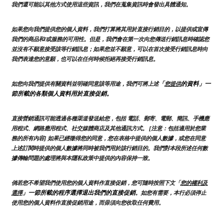
我們還可能以其他方式使用這些資訊，我們在蒐集資訊時會發出具體通知。
如果您向我們提供您的個人資料，我們打算將其用於直接行銷目的，以提供或宣傳
我們的商品和/或服務的可用性。但是，我們會在第一次向您傳送行銷訊息時確認您
並沒有不願意接受該等行銷訊息；如果您並不願意，可以在首次接受行銷訊息時向
我們表達您的意願，也可以在任何時候拒絕再接受行銷訊息。
「
的資料」一
如您向我們提供有關資料並明確同意該等用途，我們可將上述
您提供
節所載的各類個人資料用於直接促銷。
直接營銷通訊可能透過各種渠道發送給您，包括 電話、郵寄、電郵、簡訊、手機應
用程式、網路應用程式、社交媒體商店及其他通訊方式。 [注意：包括適用於您業
務的所有內容] 如果已經徵得您的同意，您在表格中提供的個人數據，或您在同意
上述訂閱時提供的個人數據將同時被我們用於該行銷目的。我們對本段所述任何數
據傳輸問題的處理將與本隱私政策中提供的內容保持一致。
倘若您不希望我們使用您的個人資料作直接促銷，您可隨時按照下文「
您的權利及
」一節所載的程序選擇退出我們的直接促銷
選擇
。如您有需要，本行必須停止
使用您的個人資料作直接促銷用途，而毋須向您收取任何費用。