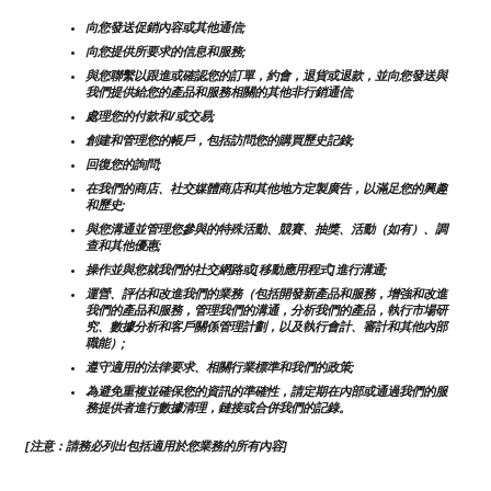
向您發送促銷內容或其他通信;
向您提供所要求的信息和服務;
與您聯繫以跟進或確認您的訂單，約會，退貨或退款，並向您發送與
我們提供給您的產品和服務相關的其他非行銷通信;
處理您的付款和/或交易;
創建和管理您的帳戶，包括訪問您的購買歷史記錄;
回復您的詢問;
在我們的商店、社交媒體商店和其他地方定製廣告，以滿足您的興趣
和歷史;
與您溝通並管理您參與的特殊活動、競賽、抽獎、活動（如有）、調
查和其他優惠;
操作並與您就我們的社交網路或[移動應用程式]進行溝通;
運營、評估和改進我們的業務（包括開發新產品和服務，增強和改進
我們的產品和服務，管理我們的溝通，分析我們的產品，執行市場研
究、數據分析和客戶關係管理計劃，以及執行會計、審計和其他內部
職能）;
遵守適用的法律要求、相關行業標準和我們的政策;
為避免重複並確保您的資訊的準確性，請定期在內部或通過我們的服
務提供者進行數據清理，鏈接或合併我們的記錄。
[注意：請務必列出包括適用於您業務的所有內容]