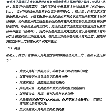
 此
[如果您使用第三方营銷應用程式蒐集有關您商店上買家活動的資訊，請插入]
外，當我們使用
商店
時
，
我們可能會
使用
第三方功能或服務（包括Apps 
Store、支付閘道或物流服務提供者的應用程式）。請注意，此類功能或服
務由第三方提供。本隱私政策中描述的規則和程式不適用於此類第三方功能
和服務。您向第三方商店或服務提供的任何資訊將直接提供給這些服務的網
路運營商。即使您通過商店訪問，您也必須遵守這些第三方的適用隱私政策
和用戶協定（如果有）。我們不對任何第三方商店的內容以及有關個人資料
和安全措施的第三方政策負責。在向第三方提供任何個人資料之前，您應閱
讀並理解第三方的隱私政策和用戶協定。
（3） 轉讓
原則上，我們不會將個人資料的控制權轉讓給任何第三方，但以下情況除
外：
應個人資料主體的要求，或經您事先明確授權或同意;
與履行我們在法律法規下的義務有關;
與國家安全、國防安全直接相關的;
與公共安全、公共衛生和重大公共利益直接相關的;
與刑事偵查、起訴、審判和執行直接相關;
為維護您
或任何其他人的生命、財產等重大合法權益
，但難以
獲得該人的授權同意;
所涉及的個人資料由您
向公眾揭露
;