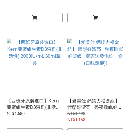
【西班牙原裝進口】Kern
【愛美仕 鈣鎂力禮盒組】
藥廠維生素D3液劑(非活性)
體態好漂亮~ 整夜睡眠好舒
2000IU/ml, 30ml瓶裝
緩~ 獨家送發泡錠一條(口
NT$1,680
NT$1,498
味隨機)!
NT$1,158