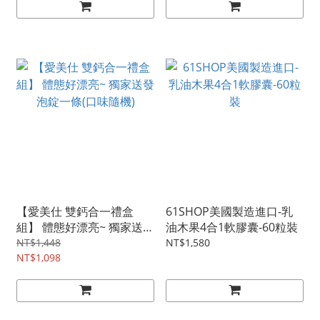
【愛美仕 雙鈣合一禮盒
61SHOP美國製造進口-乳
組】 體態好漂亮~ 獨家送發
油木果4合1軟膠囊-60粒裝
泡錠一條(口味隨機)
NT$1,448
NT$1,580
NT$1,098