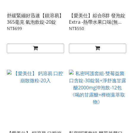
舒緩緊繃好迅速【鎂溶易】
【愛美仕】綜合B群 發泡錠
365毫克 氣泡飲錠-20錠
Extra -熱帶水果口味(無
糖)-20錠 單片鋁箔裝
NT$699
NT$550