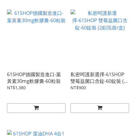
61SHOP德國製造進口-葉
私密呵護新選擇-61SHOP
黃素30mg軟膠囊-60粒裝
雙莓益菌口含錠-60錠裝 (2
鋁箔袋/盒)
NT$1,380
NT$900