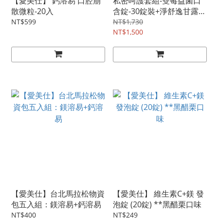
【愛美仕】 鈣溶易 口腔崩
私密呵護套組-雙莓益菌口
散微粒-20入
含錠-30錠裝+淨舒逸甘露醣
2000mg沖泡飲-12包 《喝
NT$599
NT$1,730
的甘露醣+樺樹葉萃取物》
NT$1,500
【愛美仕】台北馬拉松物資
【愛美仕】 維生素C+鎂 發
包五入組：鎂溶易+鈣溶易
泡錠 (20錠) **黑醋栗口味
NT$400
NT$249