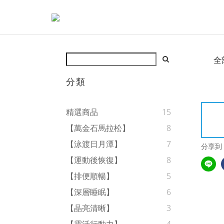
全
分類
精選商品
15
【萬金石馬拉松】
8
【泳渡日月潭】
7
分享到
【運動後恢復】
8
【排便順暢】
5
【深層睡眠】
6
【晶亮清晰】
3