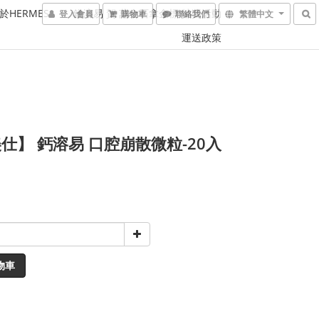
於HERMES
鎂溶易 賀 萬金石拿金標 抽獎活動
登入會員
購物車
聯絡我們
繁體中文
運送政策
仕】 鈣溶易 口腔崩散微粒-20入
物車