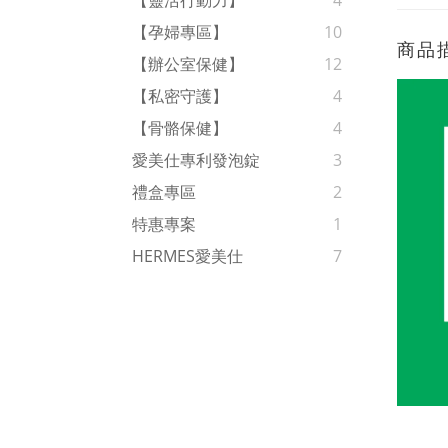
【靈活行動力】
4
【孕婦專區】
10
商品
【辦公室保健】
12
【私密守護】
4
【骨骼保健】
4
愛美仕專利發泡錠
3
禮盒專區
2
特惠專案
1
HERMES愛美仕
7